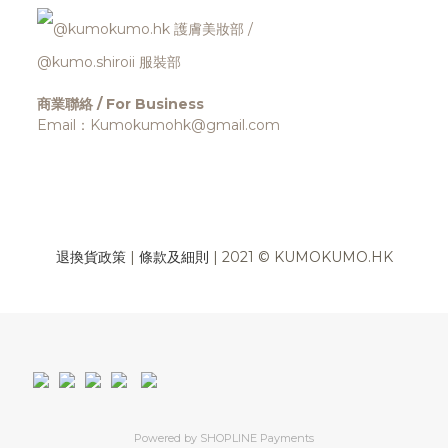
@kumokumo.hk
護膚美妝部
/
@kumo.shiroii 服裝部
商業聯絡 / For Business
Email：Kumokumohk@gmail.com
退換貨政策
|
條款及細則
| 2021 © KUMOKUMO.HK
Powered by
SHOPLINE Payments