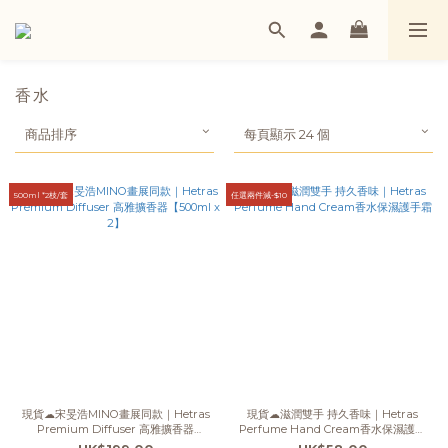
香水
商品排序
每頁顯示 24 個
500ml *2枝/套
任選兩件減-$10
現貨☁宋旻浩MINO畫展同款｜Hetras
現貨☁滋潤雙手 持久香味｜Hetras
Premium Diffuser 高雅擴香器
Perfume Hand Cream香水保濕護手
【500ml x 2】
霜