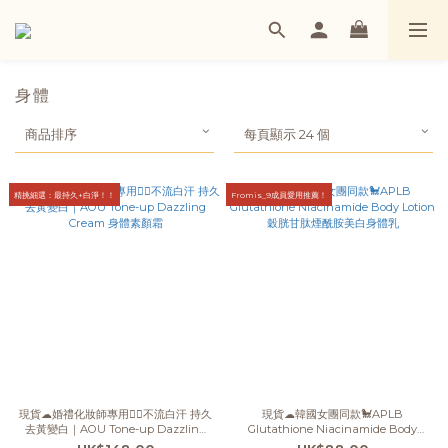
身體
商品排序
每頁顯示 24 個
精挑細選：最持久+白淨！！
Fromis_9成員愛用推薦！
現貨☁婚禮化妝師專用👰‍♀️不流白汗 持久
現貨☁韓國女團同款🐩APLB
去黃變白｜AOU Tone-up Dazzling
Glutathione Niacinamide Body
Cream 身體素顏霜
Lotion 穀胱甘肽煙酰胺美白身體乳