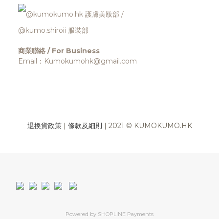
@kumokumo.hk
護膚美妝部
/
@kumo.shiroii 服裝部
商業聯絡 / For Business
Email：Kumokumohk@gmail.com
退換貨政策
|
條款及細則
| 2021 © KUMOKUMO.HK
Powered by
SHOPLINE Payments