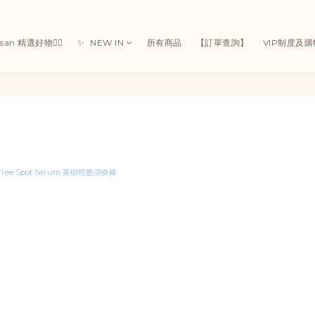
Susan 精選好物👯‍♀
✨ ㅤ ㅤNEW IN
所有商品
【訂單查詢】
VIP制度及