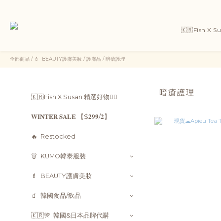
🇰🇷Fish X 
全部商品
/
💄 ㅤ ㅤBEAUTY護膚美妝
/
護膚品
/
暗瘡護理
暗瘡護理
🇰🇷Fish X Susan 精選好物👯‍♀
𝐖𝐈𝐍𝐓𝐄𝐑 𝐒𝐀𝐋𝐄 【$𝟐𝟗𝟗/𝟐】
🔥 ㅤ ㅤRestocked
👗 ㅤ ㅤKUMO韓泰服裝
💄 ㅤ ㅤBEAUTY護膚美妝
🧃 ㅤ ㅤ韓國食品/飲品
🇰🇷🎌 ㅤ ㅤ韓國&日本品牌代購