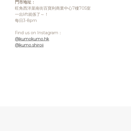
門市地址：
旺角西洋菜南街百寶利商業中心7樓705室
一出lift就係了～！
每日3-8pm
Find us on Instagram：
@kumokumo.hk
@kumo.shiroii