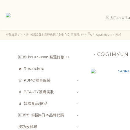
🇰🇷Fish X 
全部商品
/
🇰🇷🎌 ㅤ ㅤ韓國&日本品牌代購
/
SANRIO 三麗鷗 ≽^•༚• ྀི≼
/
• cogimyun 小麥粉
• COGIMYU
🇰🇷Fish X Susan 精選好物👯‍♀
🔥 ㅤ ㅤRestocked
👗 ㅤ ㅤKUMO韓泰服裝
💄 ㅤ ㅤBEAUTY護膚美妝
🧃 ㅤ ㅤ韓國食品/飲品
🇰🇷🎌 ㅤ ㅤ韓國&日本品牌代購
按功效搜尋