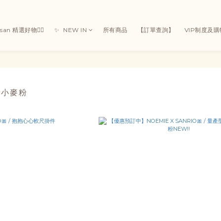
Susan 精選好物👯‍♀
✨ ㅤ ㅤNEW IN
所有商品
【訂單查詢】
VIP制度及
N 小麥粉