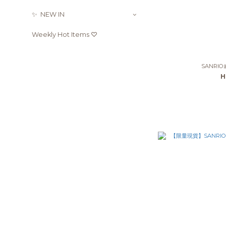
✨ ㅤ ㅤNEW IN
Weekly Hot Items ♡
SANRIO
H