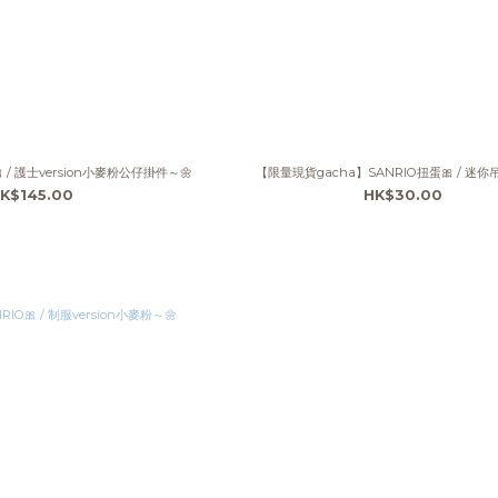
 / 護士version小麥粉公仔掛件～🌼
【限量現貨gacha】SANRIO扭蛋🎀 / 迷你
K$145.00
HK$30.00