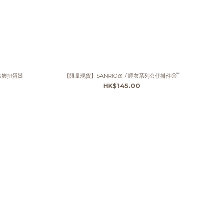
吊飾扭蛋🧸
【限量現貨】SANRIO🎀 / 睡衣系列公仔掛件😴
HK$145.00