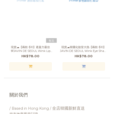
售完
現貨☁【兩枝-$10】遮蓋力最佳
現貨☁韓國化妝室大熱【兩枝-$10】
💯JAVIN DE SEOUL Wink Lip
JAVIN DE SEOUL Wink Eye Shade
Shade Primer 唇部遮瑕打底
Primer多色眼部打底😉
HK$78.00
HK$78.00
關於我們
全店韓國新鮮直送
/ Based in Hong Kong /