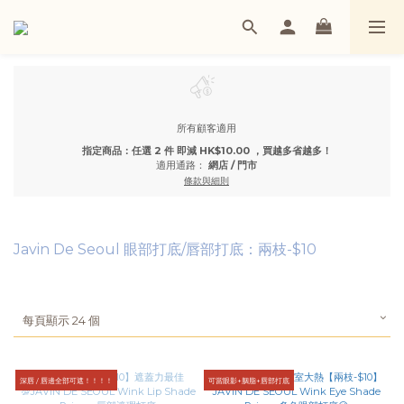
所有顧客適用
指定商品：任選 2 件 即減 HK$10.00 ，買越多省越多！
適用通路：
網店
/
門市
條款與細則
Javin De Seoul 眼部打底/唇部打底：兩枝-$10
每頁顯示 24 個
深唇 / 唇邊全部可遮！！！！
可當眼影+胭脂+唇部打底