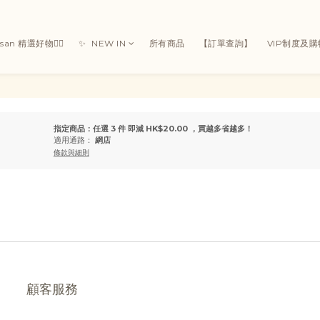
Susan 精選好物👯‍♀
✨ ㅤ ㅤNEW IN
所有商品
【訂單查詢】
VIP制度及
指定商品：任選 3 件 即減 HK$20.00 ，買越多省越多！
適用通路：
網店
條款與細則
顧客服務