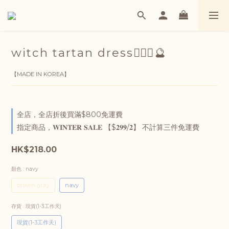
witch tartan dress🧙🏻‍♀️🔮
【MADE IN KOREA】
全店，全店折後買滿$800免運費
指定商品，𝐖𝐈𝐍𝐓𝐄𝐑 𝐒𝐀𝐋𝐄 【$𝟐𝟗𝟗/𝟐】 不計算三件免運費
HK$218.00
顏色
: navy
brown gray
navy
存貨
: 現貨(1-3工作天)
現貨(1-3工作天)