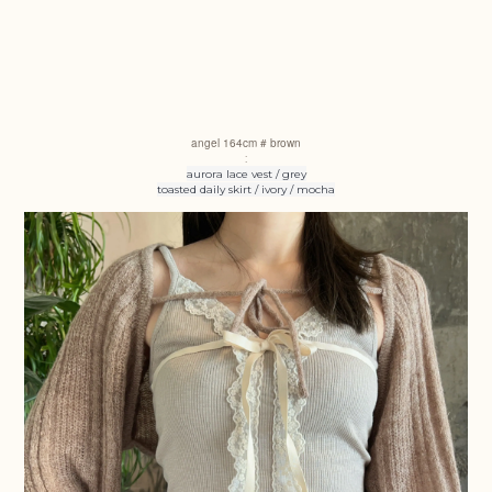
angel
164cm # brown
:
aurora lace vest / grey
toasted daily skirt / ivory / mocha