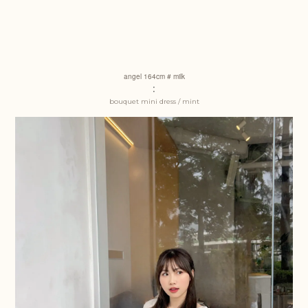
angel
164cm # milk
:
bouquet mini dress / mint