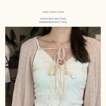
angel
164cm # pink
:
aurora lace vest / ivory
toasted daily skirt / ivory