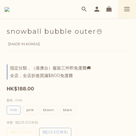
snowball bubble outer☃️
【MADE IN KOREA】
指定分類，（港澳台）服裝三件即免運費🚚
全店，全店折後買滿$800免運費
HK$188.00
顏色
: milk
milk
pink
brown
black
存貨
: 預訂(3-21工作天)
現貨(1-3工作天)
預訂(3-21工作天)