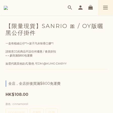
【限量現貨】SANRIO 🎀 / OY版曬
黑公仔掛件
一盒有植絨公仔*1+波子汽水味香口膠*1
請留意👇🏻此商品不設任何優惠 / 會員折扣
⭑ ⭑ 參與滿$800包運費
如需代購其他款式/顏色 可DM @KUMO.DIARYY
全店，全店折後買滿$800免運費
HK$108.00
顏色
: cinnamoroll
cinnamoroll
布甸狗
PC狗