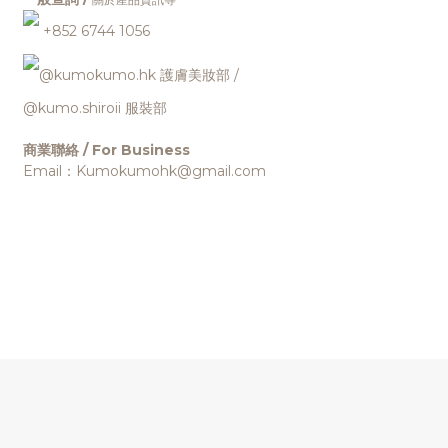
+852 6744 1056
@kumokumo.hk
護膚美妝部
/
@kumo.shiroii 服裝部
商業聯絡 / For Business
Email：Kumokumohk@gmail.com