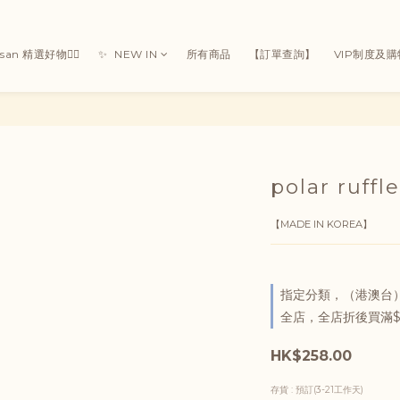
Susan 精選好物👯‍♀
✨ ㅤ ㅤNEW IN
所有商品
【訂單查詢】
VIP制度及
polar ruffle
【MADE IN KOREA】
指定分類，（港澳台）
全店，全店折後買滿$
HK$258.00
存貨
: 預訂(3-21工作天)