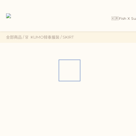
🇰🇷Fish X 
全部商品
/
👗 ㅤ ㅤKUMO韓泰服裝
/
SKIRT