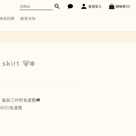
會員登入
購物車(0)
購物金回贈
顧客須知
立即購買
 skirt 🐻‍❄
服裝三件即免運費🚚
800免運費