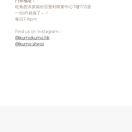
門市地址：
旺角西洋菜南街百寶利商業中心7樓705室
一出lift就係了～！
每日3-8pm
Find us on Instagram：
@kumokumo.hk
@kumo.shiroii