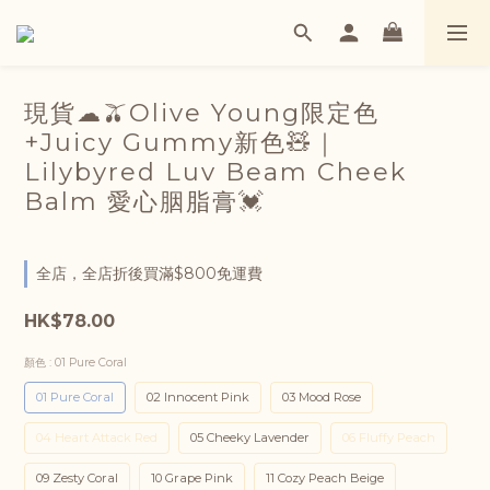
現貨☁🫒Olive Young限定色
+Juicy Gummy新色🧸｜
Lilybyred Luv Beam Cheek
Balm 愛心胭脂膏💓
全店，全店折後買滿$800免運費
HK$78.00
顏色
: 01 Pure Coral
01 Pure Coral
02 Innocent Pink
03 Mood Rose
04 Heart Attack Red
05 Cheeky Lavender
06 Fluffy Peach
09 Zesty Coral
10 Grape Pink
11 Cozy Peach Beige