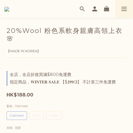
20%Wool 粉色系軟身親膚高領上衣
🌸
【MADE IN KOREA】
全店，全店折後買滿$800免運費
指定商品，𝐖𝐈𝐍𝐓𝐄𝐑 𝐒𝐀𝐋𝐄 【$𝟐𝟗𝟗/𝟐】 不計算三件免運費
HK$188.00
顏色
: Oatmeal
Oatmeal
Pink
Violet
存貨
: 現貨