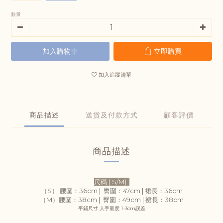
數量
加入購物車
立即購買
加入追蹤清單
商品描述
送貨及付款方式
顧客評價
商品描述
尺碼 ( S/M)
（S） 腰圍：36cm |
臀圍：47cm |
裙
長：36
cm
（M）腰圍：38cm |
臀圍：49cm |
裙
長：38
cm
平鋪尺寸 人手量度 1-3cm誤差