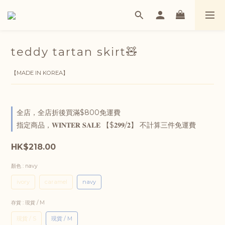
teddy tartan skirt🧸
【MADE IN KOREA】
全店，全店折後買滿$800免運費
指定商品，𝐖𝐈𝐍𝐓𝐄𝐑 𝐒𝐀𝐋𝐄 【$𝟐𝟗𝟗/𝟐】 不計算三件免運費
HK$218.00
顏色
: navy
ivory
caramel
navy
存貨
: 現貨 / M
現貨 / S
現貨 / M