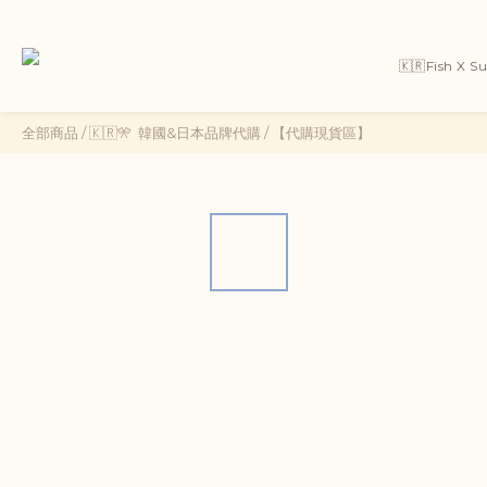
🇰🇷Fish X 
全部商品
/
🇰🇷🎌 ㅤ ㅤ韓國&日本品牌代購
/
【代購現貨區】