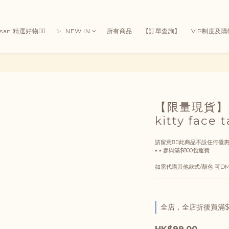
Susan 精選好物👯‍♀
✨ ㅤ ㅤNEW IN
所有商品
【訂單查詢】
VIP制度及
【限量現貨】SAN
kitty face
請留意👇🏻此商品不設任何優惠
⭑ ⭑ 參與滿$800包運費
如需代購其他款式/顏色 可DM 
全店，全店折後買滿$