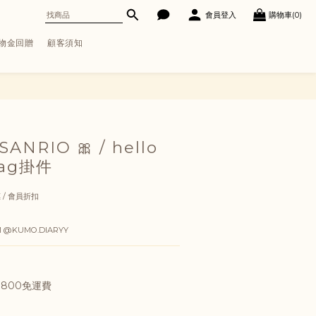
會員登入
購物車(0)
購物金回贈
顧客須知
立即購買
RIO 🎀 / hello
 tag掛件
 / 會員折扣
@KUMO.DIARYY
800免運費