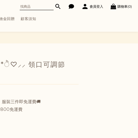
會員登入
購物車(0)
購物金回贈
顧客須知
立即購買
ss *ੈ♡⸝⸝ 領口可調節
服裝三件即免運費🚚
800免運費