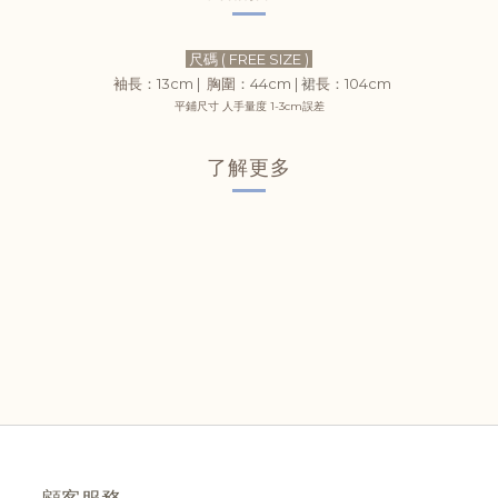
尺碼 ( FREE SIZE )
袖長
：13cm |
胸圍
：44cm |
裙
長
：104
cm
平鋪尺寸 人手量度 1-3cm誤差
了解更多