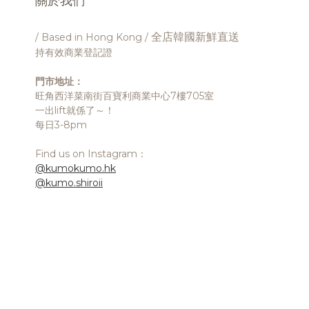
關於我們
全店韓國新鮮直送
/ Based in Hong Kong /
持有效商業登記證
門市地址：
旺角西洋菜南街百寶利商業中心7樓705室
一出lift就係了～！
每日3-8pm
Find us on Instagram：
@kumokumo.hk
@kumo.shiroii