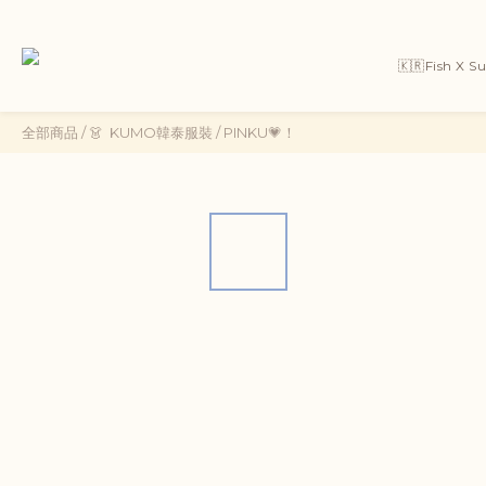
🇰🇷Fish X 
全部商品
/
👗 ㅤ ㅤKUMO韓泰服裝
/
PINKU💗！