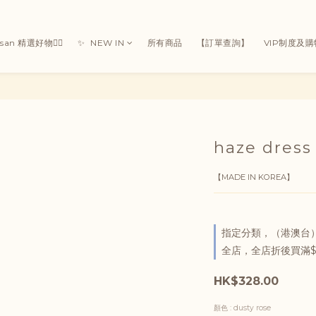
Susan 精選好物👯‍♀
✨ ㅤ ㅤNEW IN
所有商品
【訂單查詢】
VIP制度及
haze dre
【MADE IN KOREA】
指定分類，（港澳台）
全店，全店折後買滿$
HK$328.00
顏色
: dusty rose