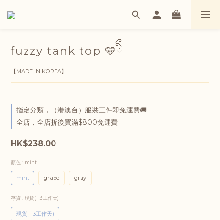
fuzzy tank top 🩵ིྀ
【MADE IN KOREA】
指定分類，（港澳台）服裝三件即免運費🚚
全店，全店折後買滿$800免運費
HK$238.00
顏色
: mint
mint
grape
gray
存貨
: 現貨(1-3工作天)
現貨(1-3工作天)