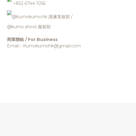
+852 6744 1056
@kumokumo.hk
護膚美妝部
/
@kumo.shiroii 服裝部
商業聯絡 / For Business
Email：Kumokumohk@gmail.com