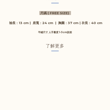
尺碼 ( FREE SIZE)
袖長
：13 cm
|
肩寬
：24 cm
|
胸圍
：37 cm |
衣長
：40
cm
平鋪尺寸 人手量度 1-3cm誤差
了解更多