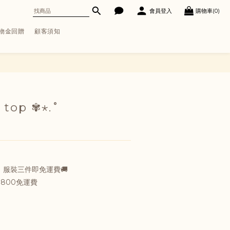
會員登入
購物車(0)
購物金回贈
顧客須知
立即購買
e top ✾⋆.˚
服裝三件即免運費🚚
800免運費