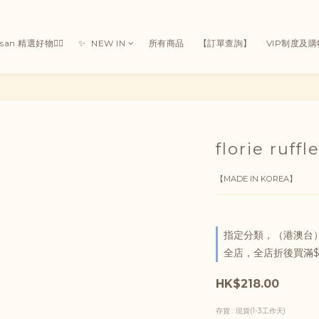
Susan 精選好物👯‍♀
✨ ㅤ ㅤNEW IN
所有商品
【訂單查詢】
VIP制度及
florie ruffl
【MADE IN KOREA】
指定分類，（港澳台）
全店，全店折後買滿$
HK$218.00
存貨
: 現貨(1-3工作天)