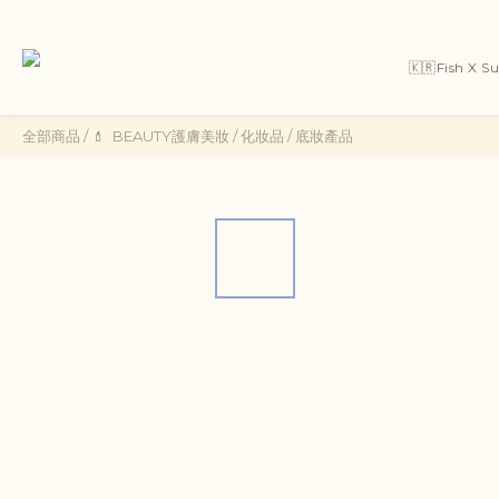
🇰🇷Fish X 
全部商品
/
💄 ㅤ ㅤBEAUTY護膚美妝
/
化妝品
/
底妝產品