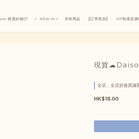
Susan 精選好物👯‍♀
✨ ㅤ ㅤNEW IN
所有商品
【訂單查詢】
VIP制度及
現貨☁Dais
全店，全店折後買滿$
HK$18.00