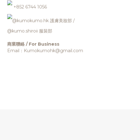
+852 6744 1056
@kumokumo.hk
護膚美妝部
/
@kumo.shiroii 服裝部
商業聯絡 / For Business
Email：Kumokumohk@gmail.com