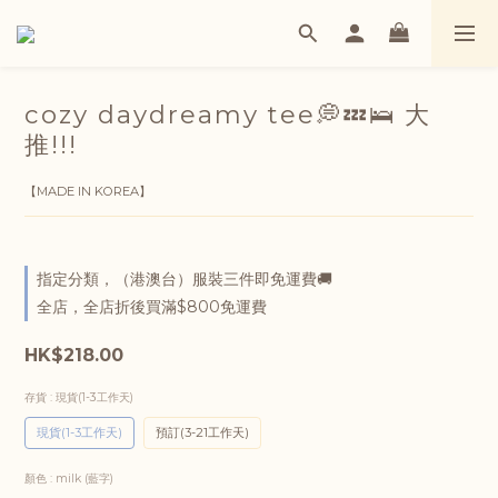
cozy daydreamy tee💭💤🛌 大
推!!!
【MADE IN KOREA】
指定分類，（港澳台）服裝三件即免運費🚚
全店，全店折後買滿$800免運費
HK$218.00
存貨
: 現貨(1-3工作天)
現貨(1-3工作天)
預訂(3-21工作天)
顏色
: milk (藍字)