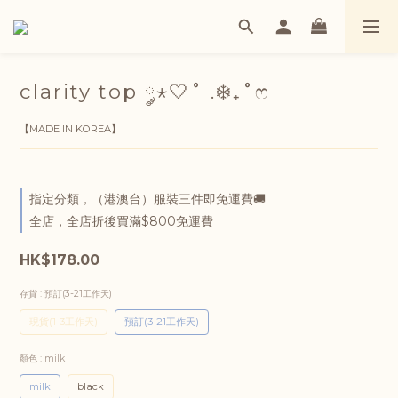
clarity top ༘⋆🤍˚ .❄️₊˚ෆ
【MADE IN KOREA】
指定分類，（港澳台）服裝三件即免運費🚚
全店，全店折後買滿$800免運費
HK$178.00
存貨
: 預訂(3-21工作天)
現貨(1-3工作天)
預訂(3-21工作天)
顏色
: milk
milk
black