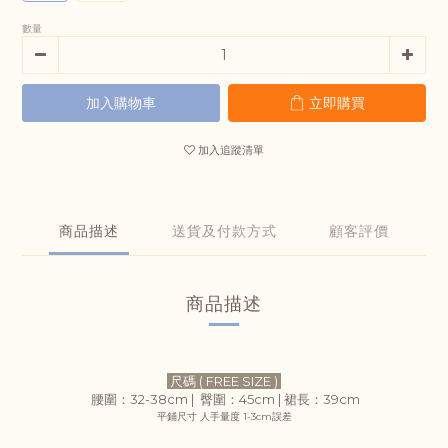
數量
加入購物車
立即購買
加入追蹤清單
商品描述
送貨及付款方式
顧客評價
商品描述
尺碼 ( FREE SIZE )
腰圍：32-38cm |
臀圍：45cm |
裙
長：39
cm
平鋪尺寸 人手量度 1-3cm誤差