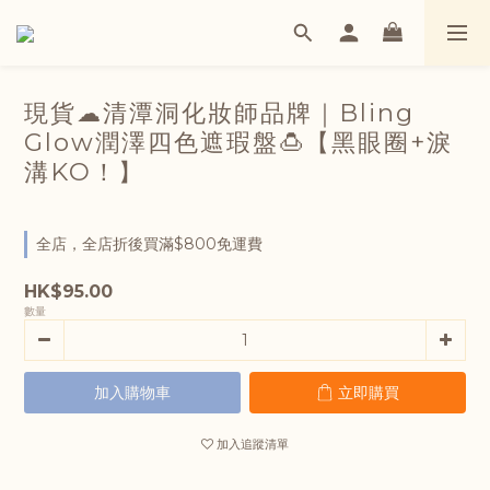
現貨☁清潭洞化妝師品牌｜Bling
Glow潤澤四色遮瑕盤🍮【黑眼圈+淚
溝KO！】
全店，全店折後買滿$800免運費
HK$95.00
數量
加入購物車
立即購買
加入追蹤清單