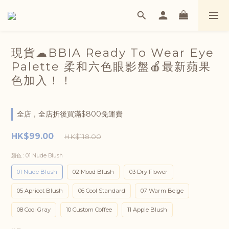
現貨☁BBIA Ready To Wear Eye
Palette 柔和六色眼影盤🍎最新蘋果
色加入！！
全店，全店折後買滿$800免運費
HK$99.00
HK$118.00
顏色
: 01 Nude Blush
01 Nude Blush
02 Mood Blush
03 Dry Flower
05 Apricot Blush
06 Cool Standard
07 Warm Beige
08 Cool Gray
10 Custom Coffee
11 Apple Blush