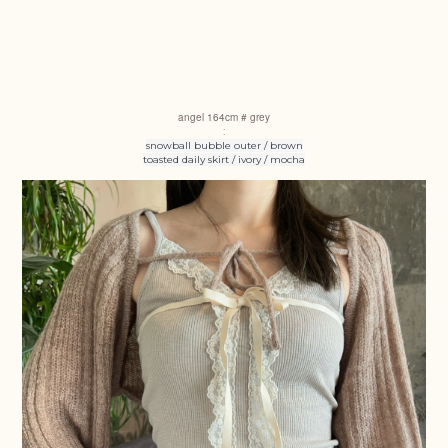
angel
164cm # grey
:
snowball bubble outer / brown
toasted daily skirt / ivory / mocha