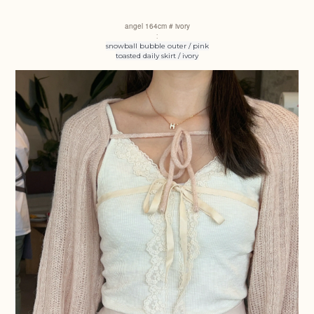
angel
164cm # ivory
:
snowball bubble outer / pink
toasted daily skirt / ivory