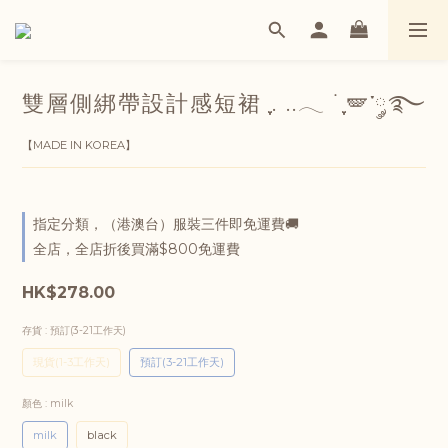
雙層側綁帶設計感短裙 ִֶָ. ..𓂃 ࣪ ִֶָ🪽་༘࿐
【MADE IN KOREA】
指定分類，（港澳台）服裝三件即免運費🚚
全店，全店折後買滿$800免運費
HK$278.00
存貨
: 預訂(3-21工作天)
現貨(1-3工作天)
預訂(3-21工作天)
顏色
: milk
milk
black