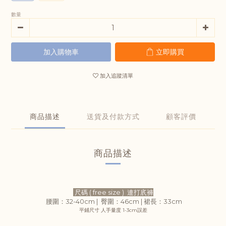
數量
加入購物車
立即購買
加入追蹤清單
商品描述
送貨及付款方式
顧客評價
商品描述
尺碼 ( free size )
連打㡳褲
腰圍：32-40cm |
臀圍：46cm |
裙
長：33
cm
平鋪尺寸 人手量度 1-3cm誤差