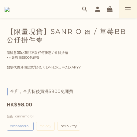
【限量現貨】SANRIO 🎀 / 草莓BB
公仔掛件🍓
請留意👇🏻此商品不設任何優惠 / 會員折扣
⭑ ⭑ 參與滿$800包運費
如需代購其他款式/顏色 可DM @KUMO.DIARYY
全店，全店折後買滿$800免運費
HK$98.00
顏色
: cinnamoroll
cinnamoroll
melody
hello kitty