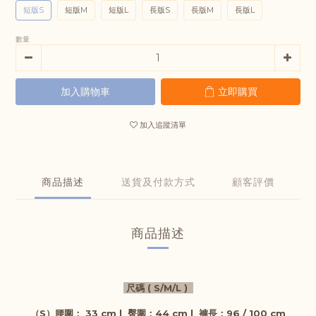
短版S
短版M
短版L
長版S
長版M
長版L
數量
加入購物車
立即購買
加入追蹤清單
商品描述
送貨及付款方式
顧客評價
商品描述
尺碼 ( S/M/L )
（S）
腰圍
： 33 cm |
臀圍
：44 cm
|
褲
長
：96 / 100
cm