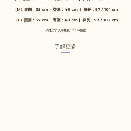
（M）
腰圍
：35 cm |
臀圍
：46 cm
|
褲
長
：97 / 101
cm
（L）
腰圍
：37 cm |
臀圍
：48 cm
|
褲
長
：98 / 102
cm
平鋪尺寸 人手量度 1-3cm誤差
了解更多