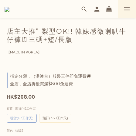
店主大推” 梨型OK!! 韓妹感微喇叭牛
仔褲👖三碼+短/長版
【MADE IN KOREA】
指定分類，（港澳台）服裝三件即免運費🚚
全店，全店折後買滿$800免運費
HK$268.00
存貨
: 現貨(1-3工作天)
現貨(1-3工作天)
預訂(3-21工作天)
顏色
: 短版S