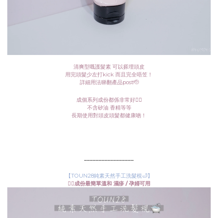
清爽型嘅護髮素 可以搽埋頭皮
用完頭髮少左打kick 而且完全唔笠！
詳細用法睇翻產品post🫡
成個系列成份都係非常好👍🏻
不含矽油 香精等等
長期使用對頭皮頭髮都健康啲！
_________________
【TOUN28純素天然手工洗髮梘🛁】
👉🏻成份最簡單溫和 濕疹 / 孕婦可用