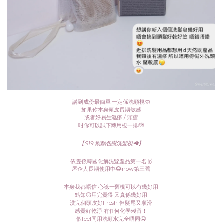
講到成份最簡單 一定係洗頭梘🧼
如果你本身頭皮長期敏感
或者好易生濕疹 / 頭瘡
咁你可以試下轉用梘一排🫡
【S19 猴麵包樹洗髮梘🦙】
依隻係韓國化解洗髮產品第一名🥇
屋企人長期使用中😂now第三舊
本身我都唔信 心諗一舊梘可以有幾好用
點知🫠用完覺得 又真係幾好用
洗完個頭皮好Fresh 但髮尾又順滑
感覺好乾淨 冇任何化學殘留！
個feel同用洗頭水完全唔同🤤