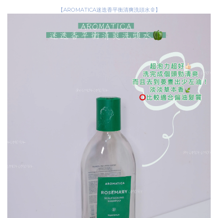
【AROMATICA迷迭香平衡清爽洗頭水🫑】