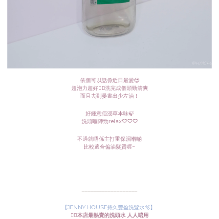
依個可以話係近日最愛😍
超泡力超好👍🏻洗完成個頭勁清爽
而且去到晏晝出少左油！
好鍾意佢浸草本味🍃
洗頭嗰陣勁relax♡♡♡
不過就唔係主打重保濕嗰啲
比較適合偏油髮質喔~
___________________
【JENNY HOUSE持久豐盈洗髮水🫧】
👉🏻本店最熱賣的洗頭水 人人啱用