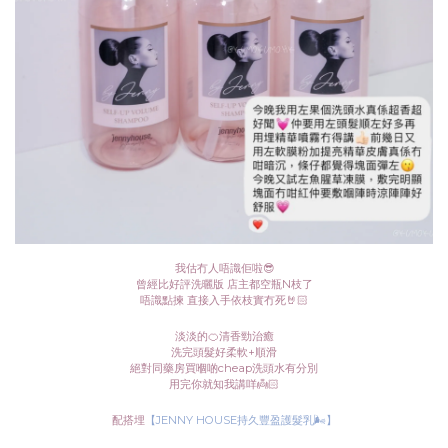
我估冇人唔識佢啦😎
曾經比好評洗曬版 店主都空瓶N枝了
唔識點揀 直接入手依枝實冇死🤘🏻
淡淡的🍊清香勁治癒
洗完頭髮好柔軟+順滑
絕對同藥房買嗰啲cheap洗頭水有分別
用完你就知我講咩👼🏻
配搭埋
【JENNY HOUSE持久豐盈護髮乳🌬】