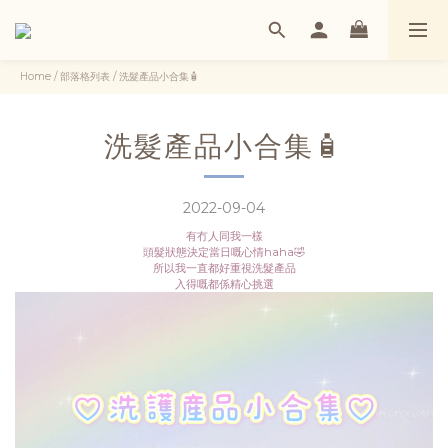
Home
/
部落格列表
/
洗髮產品小合集🧴
洗髮產品小合集🧴
2022-09-04
有冇人同我一樣
頭髮狀態決定當日嘅心情haha🤣
所以我一直都好重視洗髮產品
入得嘅都係精心挑選