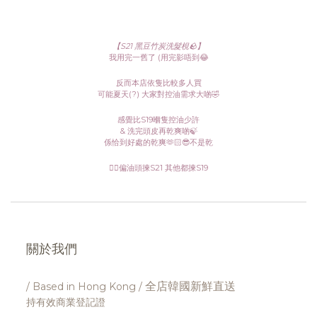
【S21 黑豆竹炭洗髮梘🪨】
我用完一舊了 (用完影唔到😂
反而本店依隻比較多人買
可能夏天(?) 大家對控油需求大啲🤣
感覺比S19嗰隻控油少許
& 洗完頭皮再乾爽啲🍃
係恰到好處的乾爽🫶🏻😎不是乾
👉🏻偏油頭揀S21 其他都揀S19
關於我們
全店韓國新鮮直送
/ Based in Hong Kong /
持有效商業登記證